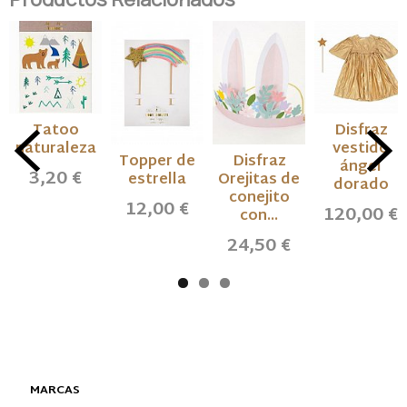
Tatoo
Disfraz
naturaleza
vestido
Topper de
Disfraz
ángel
3,20 €
estrella
Orejitas de
dorado
conejito
12,00 €
120,00 €
con...
24,50 €
MARCAS