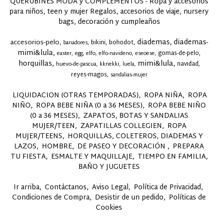
QUERUBINES MODA y COMPLEMENTOS - Ropa y accesorios
para niños, teen y mujer Regalos, accesorios de viaje, nursery
bags, decoración y cumpleaños
diademas
diademas-
accesorios-pelo
bikini
bohodot
banadores
mimi&lula
gomas-de-pelo
easter
egg
elfo
elfo-navideno
eseoese
horquillas
mimi&lula
navidad
huevo-de-pascua
kknekki
luela
reyes-magos
sandalias-mujer
LIQUIDACION (OTRAS TEMPORADAS)
ROPA NIÑA
ROPA
NIÑO
ROPA BEBE NIÑA (0 a 36 MESES)
ROPA BEBE NIÑO
(0 a 36 MESES)
ZAPATOS, BOTAS Y SANDALIAS
MUJER/TEEN
ZAPATILLAS COLLEGIEN
ROPA
MUJER/TEENS
HORQUILLAS, COLETEROS, DIADEMAS Y
LAZOS
HOMBRE
DE PASEO Y DECORACIÓN
PREPARA
TU FIESTA
ESMALTE Y MAQUILLAJE
TIEMPO EN FAMILIA,
BAÑO Y JUGUETES
Ir arriba
Contáctanos
Aviso Legal
Política de Privacidad
Condiciones de Compra
Desistir de un pedido
Políticas de
Cookies