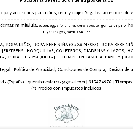
Plataforma de resolución de litigios de la UE
accesorios para niños, teen y mujer Regalos, accesorios de via
ademas-mimi&lula
ho
gomas-de-pelo
easter
egg
elfo
elfo-navideno
eseoese
reyes-magos
sandalias-mujer
ÑA
ROPA NIÑO
ROPA BEBE NIÑA (0 a 36 MESES)
ROPA BEBE NIÑ
UJER/TEENS
HORQUILLAS, COLETEROS, DIADEMAS Y LAZOS
H
STA
ESMALTE Y MAQUILLAJE
TIEMPO EN FAMILIA, BAÑO Y JUGU
 Legal
Política de Privacidad
Condiciones de Compra
Desistir de 
d - (España) | querubinesferraz@gmail.com |
915474976
|
Tiempo 
(*) Precios con Impuestos incluidos