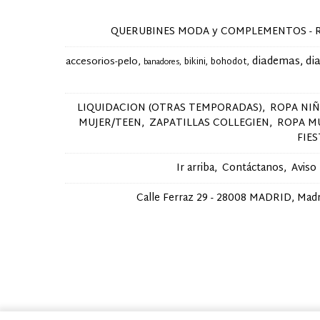
QUERUBINES MODA y COMPLEMENTOS - Ropa y 
diademas
di
accesorios-pelo
bikini
bohodot
banadores
LIQUIDACION (OTRAS TEMPORADAS)
ROPA NI
MUJER/TEEN
ZAPATILLAS COLLEGIEN
ROPA M
FIE
Ir arriba
Contáctanos
Aviso
Calle Ferraz 29 - 28008 MADRID, Madri