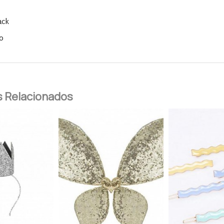
ack
go
 Relacionados