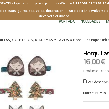
 GRATIS
a España en compras superiores a 60 euros
EN PRODUCTOS DE TE
o a fiestas (guirnaldas, velas, decoración,...) solo podrán devolverse 
devolverá el dinero.
PORTADA
NOVEDADES
M
ILLAS, COLETEROS, DIADEMAS Y LAZOS
»
Horquillas caperucita
Horquillas
16,00 €
Producto Dispo
Ver descripc
Marca
:
MIMI&L