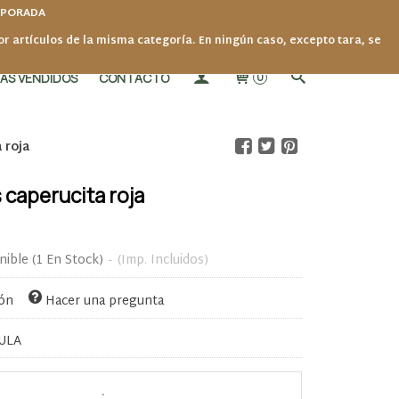
MPORADA
por artículos de la misma categoría. En ningún caso, excepto tara, se
ÁS VENDIDOS
CONTACTO
0
 roja
 caperucita roja
nible
(1 En Stock)
-
(Imp. Incluidos)
ión
Hacer una pregunta
ULA