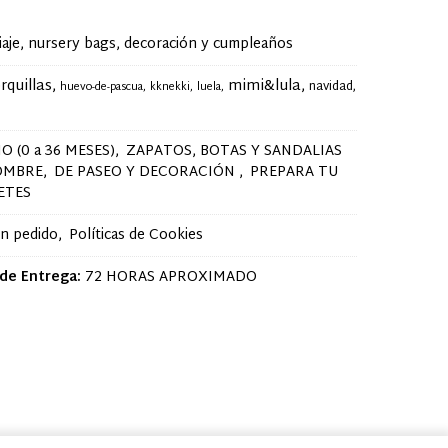
je, nursery bags, decoración y cumpleaños
rquillas
mimi&lula
navidad
huevo-de-pascua
kknekki
luela
O (0 a 36 MESES)
ZAPATOS, BOTAS Y SANDALIAS
OMBRE
DE PASEO Y DECORACIÓN
PREPARA TU
ETES
un pedido
Políticas de Cookies
de Entrega:
72 HORAS APROXIMADO