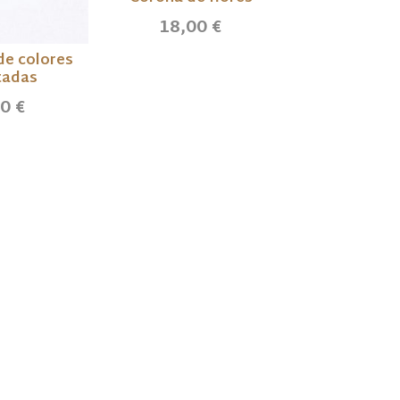
estrellas
18,00 €
13,0
de colores
tadas
0 €