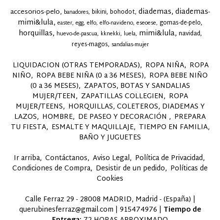
diademas
diademas-
accesorios-pelo
bikini
bohodot
banadores
mimi&lula
gomas-de-pelo
easter
egg
elfo
elfo-navideno
eseoese
horquillas
mimi&lula
navidad
huevo-de-pascua
kknekki
luela
reyes-magos
sandalias-mujer
LIQUIDACION (OTRAS TEMPORADAS)
ROPA NIÑA
ROPA
NIÑO
ROPA BEBE NIÑA (0 a 36 MESES)
ROPA BEBE NIÑO
(0 a 36 MESES)
ZAPATOS, BOTAS Y SANDALIAS
MUJER/TEEN
ZAPATILLAS COLLEGIEN
ROPA
MUJER/TEENS
HORQUILLAS, COLETEROS, DIADEMAS Y
LAZOS
HOMBRE
DE PASEO Y DECORACIÓN
PREPARA
TU FIESTA
ESMALTE Y MAQUILLAJE
TIEMPO EN FAMILIA,
BAÑO Y JUGUETES
Ir arriba
Contáctanos
Aviso Legal
Política de Privacidad
Condiciones de Compra
Desistir de un pedido
Políticas de
Cookies
Calle Ferraz 29 - 28008 MADRID, Madrid - (España) |
querubinesferraz@gmail.com |
915474976
|
Tiempo de