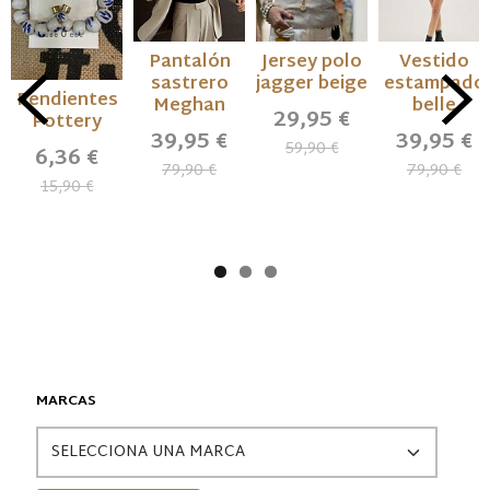
Pantalón
Jersey polo
Vestido
sastrero
jagger beige
estampado
Pendientes
Meghan
belle
29,95 €
Pottery
39,95 €
39,95 €
59,90 €
6,36 €
79,90 €
79,90 €
15,90 €
MARCAS