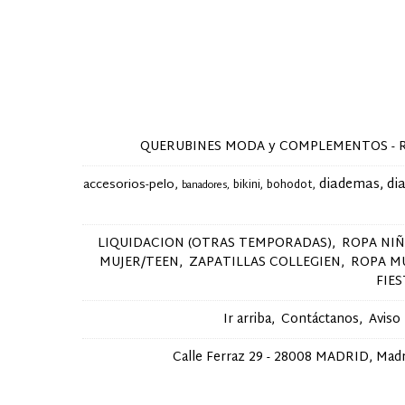
QUERUBINES MODA y COMPLEMENTOS - Ropa y 
diademas
di
accesorios-pelo
bikini
bohodot
banadores
LIQUIDACION (OTRAS TEMPORADAS)
ROPA NI
MUJER/TEEN
ZAPATILLAS COLLEGIEN
ROPA M
FIE
Ir arriba
Contáctanos
Aviso
Calle Ferraz 29 - 28008 MADRID, Madri