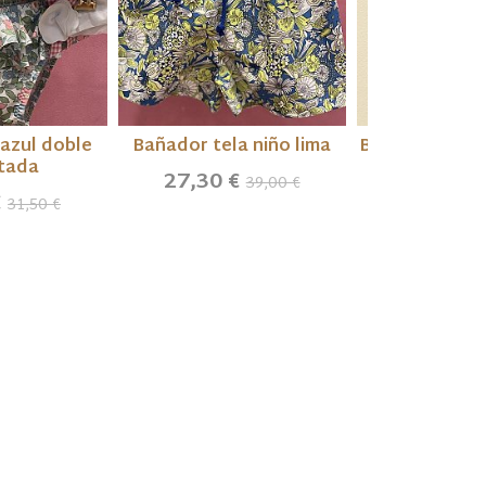
 azul doble
Bañador tela niño lima
Bañador volan
tada
27,30 €
33,88 €
39,00 €
€
31,50 €