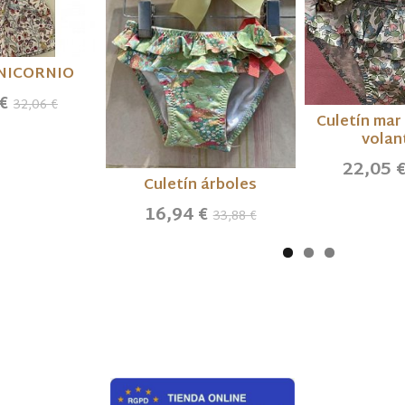
NICORNIO
 €
32,06 €
Culetín mar
volan
22,05 
Culetín árboles
16,94 €
33,88 €