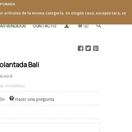
MPORADA
por artículos de la misma categoría. En ningún caso, excepto tara, se
ÁS VENDIDOS
CONTACTO
0
olantada Bali
8,40 €
mp. Incluidos)
ión
Hacer una pregunta