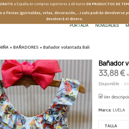
 GRATIS
a España en compras superiores a 60 euros
EN PRODUCTOS DE TE
o a fiestas (guirnaldas, velas, decoración,...) solo podrán devolverse 
devolverá el dinero.
PORTADA
NOVEDADES
M
NIÑA
»
BAÑADORES
»
Bañador volantada Bali
Bañador v
33,88 €
4
Disponible
-
(I
Ver descripc
Marca
:
LUELA
TALLA