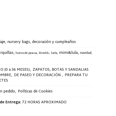
je, nursery bags, decoración y cumpleaños
rquillas
mimi&lula
navidad
huevo-de-pascua
kknekki
luela
O (0 a 36 MESES)
ZAPATOS, BOTAS Y SANDALIAS
OMBRE
DE PASEO Y DECORACIÓN
PREPARA TU
ETES
un pedido
Políticas de Cookies
de Entrega:
72 HORAS APROXIMADO