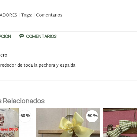
ADORES
|
Tags:
|
Comentarios
PCIÓN
COMENTARIOS
tero
lrededor de toda la pechera y espalda
 Relacionados
-50 %
-50 %