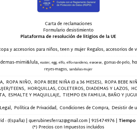
Carta de reclamaciones
Formulario desistimiento
Plataforma de resolución de litigios de la UE
accesorios para niños, teen y mujer Regalos, accesorios de via
ademas-mimi&lula
ho
gomas-de-pelo
easter
egg
elfo
elfo-navideno
eseoese
reyes-magos
sandalias-mujer
ÑA
ROPA NIÑO
ROPA BEBE NIÑA (0 a 36 MESES)
ROPA BEBE NIÑ
UJER/TEENS
HORQUILLAS, COLETEROS, DIADEMAS Y LAZOS
H
STA
ESMALTE Y MAQUILLAJE
TIEMPO EN FAMILIA, BAÑO Y JUGU
 Legal
Política de Privacidad
Condiciones de Compra
Desistir de 
d - (España) | querubinesferraz@gmail.com |
915474976
|
Tiempo 
(*) Precios con Impuestos incluidos