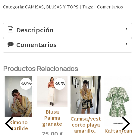
Categoría:
CAMISAS, BLUSAS Y TOPS
|
Tags:
|
Comentarios
Descripción
Comentarios
Productos Relacionados
-50 %
-50 %
Blusa
Palima
Camisa/vestido
Kimono
granate
corto playa
Matilde
Kaftán/cami
amarillo...
75,00 €