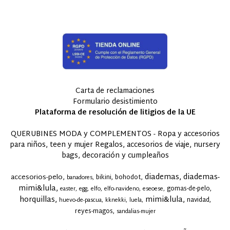
Carta de reclamaciones
Formulario desistimiento
Plataforma de resolución de litigios de la UE
QUERUBINES MODA y COMPLEMENTOS - Ropa y accesorios
para niños, teen y mujer Regalos, accesorios de viaje, nursery
bags, decoración y cumpleaños
diademas
diademas-
accesorios-pelo
bikini
bohodot
banadores
mimi&lula
gomas-de-pelo
easter
egg
elfo
elfo-navideno
eseoese
horquillas
mimi&lula
navidad
huevo-de-pascua
kknekki
luela
reyes-magos
sandalias-mujer