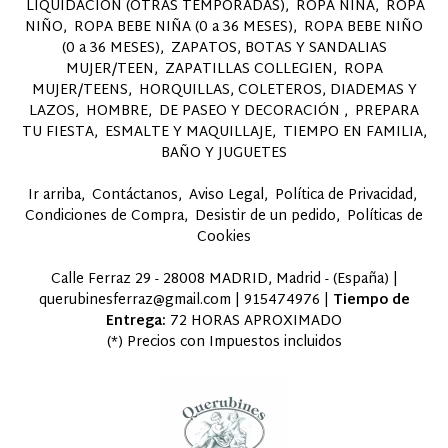
LIQUIDACION (OTRAS TEMPORADAS)
ROPA NIÑA
ROPA
NIÑO
ROPA BEBE NIÑA (0 a 36 MESES)
ROPA BEBE NIÑO
(0 a 36 MESES)
ZAPATOS, BOTAS Y SANDALIAS
MUJER/TEEN
ZAPATILLAS COLLEGIEN
ROPA
MUJER/TEENS
HORQUILLAS, COLETEROS, DIADEMAS Y
LAZOS
HOMBRE
DE PASEO Y DECORACIÓN
PREPARA
TU FIESTA
ESMALTE Y MAQUILLAJE
TIEMPO EN FAMILIA,
BAÑO Y JUGUETES
Ir arriba
Contáctanos
Aviso Legal
Política de Privacidad
Condiciones de Compra
Desistir de un pedido
Políticas de
Cookies
Calle Ferraz 29 - 28008 MADRID, Madrid - (España) |
querubinesferraz@gmail.com |
915474976
|
Tiempo de
Entrega:
72 HORAS APROXIMADO
(*) Precios con Impuestos incluidos