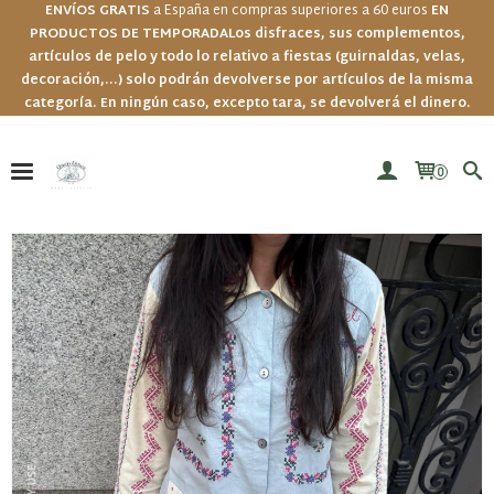
ENVÍOS GRATIS
a España en compras superiores a 60 euros
EN
PRODUCTOS DE TEMPORADA
Los disfraces, sus complementos,
artículos de pelo y todo lo relativo a fiestas (guirnaldas, velas,
decoración,...) solo podrán devolverse por artículos de la misma
categoría. En ningún caso, excepto tara, se devolverá el dinero.
0