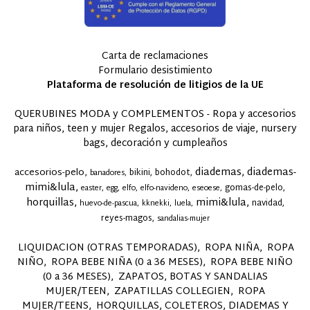
Carta de reclamaciones
Formulario desistimiento
Plataforma de resolución de litigios de la UE
QUERUBINES MODA y COMPLEMENTOS - Ropa y accesorios
para niños, teen y mujer Regalos, accesorios de viaje, nursery
bags, decoración y cumpleaños
diademas
diademas-
accesorios-pelo
bikini
bohodot
banadores
mimi&lula
gomas-de-pelo
easter
egg
elfo
elfo-navideno
eseoese
horquillas
mimi&lula
navidad
huevo-de-pascua
kknekki
luela
reyes-magos
sandalias-mujer
LIQUIDACION (OTRAS TEMPORADAS)
ROPA NIÑA
ROPA
NIÑO
ROPA BEBE NIÑA (0 a 36 MESES)
ROPA BEBE NIÑO
(0 a 36 MESES)
ZAPATOS, BOTAS Y SANDALIAS
MUJER/TEEN
ZAPATILLAS COLLEGIEN
ROPA
MUJER/TEENS
HORQUILLAS, COLETEROS, DIADEMAS Y