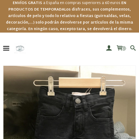
ENVÍOS GRATIS
a España en compras superiores a 60 euros
EN
PRODUCTOS DE TEMPORADA
Los disfraces, sus complementos,
artículos de pelo y todo lo relativo a fiestas (guirnaldas, velas,
decoración,...) solo podrán devolverse por artículos de la misma
categoría. En ningún caso, excepto tara, se devolverá el dinero.
0