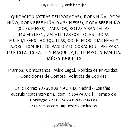
reyes-magos
sandalias-mujer
LIQUIDACION (OTRAS TEMPORADAS)
ROPA NIÑA
ROPA
NIÑO
ROPA BEBE NIÑA (0 a 36 MESES)
ROPA BEBE NIÑO
(0 a 36 MESES)
ZAPATOS, BOTAS Y SANDALIAS
MUJER/TEEN
ZAPATILLAS COLLEGIEN
ROPA
MUJER/TEENS
HORQUILLAS, COLETEROS, DIADEMAS Y
LAZOS
HOMBRE
DE PASEO Y DECORACIÓN
PREPARA
TU FIESTA
ESMALTE Y MAQUILLAJE
TIEMPO EN FAMILIA,
BAÑO Y JUGUETES
Ir arriba
Contáctanos
Aviso Legal
Política de Privacidad
Condiciones de Compra
Políticas de Cookies
Calle Ferraz 29 - 28008 MADRID, Madrid - (España) |
querubinesferraz@gmail.com |
915474976
|
Tiempo de
Entrega:
72 HORAS APROXIMADO
(*) Precios con Impuestos incluidos