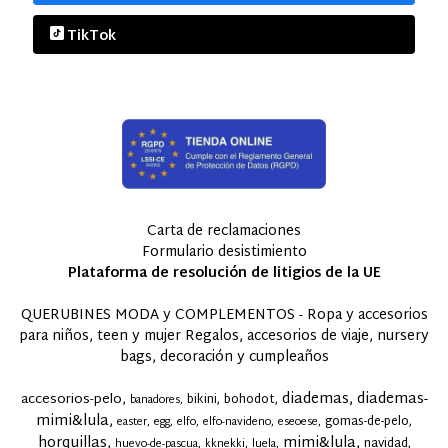
TikTok
Carta de reclamaciones
Formulario desistimiento
Plataforma de resolución de litigios de la UE
QUERUBINES MODA y COMPLEMENTOS - Ropa y accesorios
para niños, teen y mujer Regalos, accesorios de viaje, nursery
bags, decoración y cumpleaños
diademas
diademas-
accesorios-pelo
bikini
bohodot
banadores
mimi&lula
gomas-de-pelo
easter
egg
elfo
elfo-navideno
eseoese
horquillas
mimi&lula
navidad
huevo-de-pascua
kknekki
luela