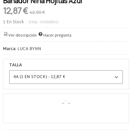
Bañador Niña Hojitas Azul
12,87 €
42,90 €
1 En Stock
-
(Imp. Incluidos)
Ver descripción
Hacer pregunta
Marca
:
LUCA BYNN
TALLA