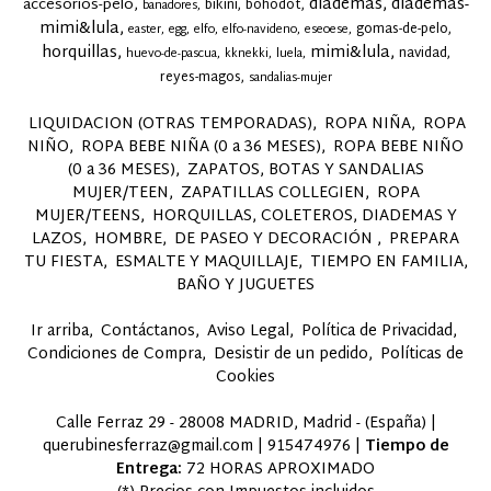
diademas
diademas-
accesorios-pelo
bikini
bohodot
banadores
mimi&lula
gomas-de-pelo
easter
egg
elfo
elfo-navideno
eseoese
horquillas
mimi&lula
navidad
huevo-de-pascua
kknekki
luela
reyes-magos
sandalias-mujer
LIQUIDACION (OTRAS TEMPORADAS)
ROPA NIÑA
ROPA
NIÑO
ROPA BEBE NIÑA (0 a 36 MESES)
ROPA BEBE NIÑO
(0 a 36 MESES)
ZAPATOS, BOTAS Y SANDALIAS
MUJER/TEEN
ZAPATILLAS COLLEGIEN
ROPA
MUJER/TEENS
HORQUILLAS, COLETEROS, DIADEMAS Y
LAZOS
HOMBRE
DE PASEO Y DECORACIÓN
PREPARA
TU FIESTA
ESMALTE Y MAQUILLAJE
TIEMPO EN FAMILIA,
BAÑO Y JUGUETES
Ir arriba
Contáctanos
Aviso Legal
Política de Privacidad
Condiciones de Compra
Desistir de un pedido
Políticas de
Cookies
Calle Ferraz 29 - 28008 MADRID, Madrid - (España) |
querubinesferraz@gmail.com |
915474976
|
Tiempo de
Entrega:
72 HORAS APROXIMADO