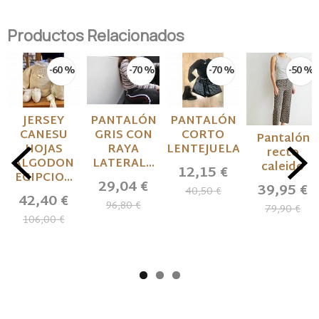
Productos Relacionados
-60 %
-70 %
-70 %
-50 %
JERSEY
PANTALÓN
PANTALÓN
CANESU
GRIS CON
CORTO
Pantalón
HOJAS
RAYA
LENTEJUELAS
recto
ALGODON
LATERAL...
caleido
12,15 €
EGIPCIO...
29,04 €
39,95 €
40,50 €
42,40 €
96,80 €
79,90 €
106,00 €