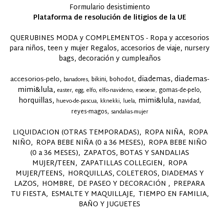
Formulario desistimiento
Plataforma de resolución de litigios de la UE
QUERUBINES MODA y COMPLEMENTOS - Ropa y accesorios
para niños, teen y mujer Regalos, accesorios de viaje, nursery
bags, decoración y cumpleaños
diademas
diademas-
accesorios-pelo
bikini
bohodot
banadores
mimi&lula
gomas-de-pelo
easter
egg
elfo
elfo-navideno
eseoese
horquillas
mimi&lula
navidad
huevo-de-pascua
kknekki
luela
reyes-magos
sandalias-mujer
LIQUIDACION (OTRAS TEMPORADAS)
ROPA NIÑA
ROPA
NIÑO
ROPA BEBE NIÑA (0 a 36 MESES)
ROPA BEBE NIÑO
(0 a 36 MESES)
ZAPATOS, BOTAS Y SANDALIAS
MUJER/TEEN
ZAPATILLAS COLLEGIEN
ROPA
MUJER/TEENS
HORQUILLAS, COLETEROS, DIADEMAS Y
LAZOS
HOMBRE
DE PASEO Y DECORACIÓN
PREPARA
TU FIESTA
ESMALTE Y MAQUILLAJE
TIEMPO EN FAMILIA,
BAÑO Y JUGUETES