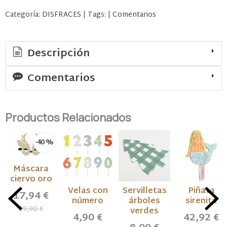
Categoría:
DISFRACES
|
Tags:
|
Comentarios
Descripción
Comentarios
Productos Relacionados
-40 %
Máscara
ciervo oro
Velas con
Servilletas
Piñata
17,94 €
número
árboles
sirenita
29,90 €
verdes
4,90 €
42,92 €