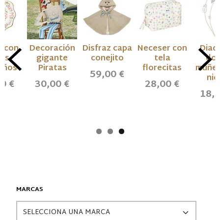
s con
Decoración
Disfraz capa
Neceser con
Diad
res
gigante
conejito
tela
dob
eños
Piratas
florecitas
muñec
59,00 €
nie
0 €
30,00 €
28,00 €
18,0
MARCAS