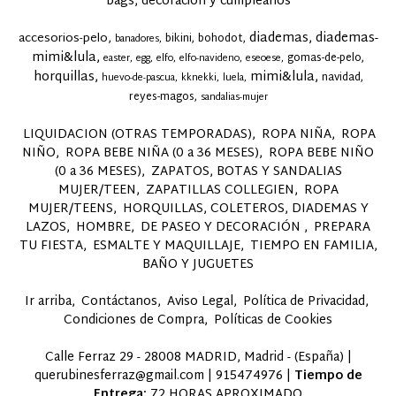
bags, decoración y cumpleaños
diademas
diademas-
accesorios-pelo
bikini
bohodot
banadores
mimi&lula
gomas-de-pelo
easter
egg
elfo
elfo-navideno
eseoese
horquillas
mimi&lula
navidad
huevo-de-pascua
kknekki
luela
reyes-magos
sandalias-mujer
LIQUIDACION (OTRAS TEMPORADAS)
ROPA NIÑA
ROPA
NIÑO
ROPA BEBE NIÑA (0 a 36 MESES)
ROPA BEBE NIÑO
(0 a 36 MESES)
ZAPATOS, BOTAS Y SANDALIAS
MUJER/TEEN
ZAPATILLAS COLLEGIEN
ROPA
MUJER/TEENS
HORQUILLAS, COLETEROS, DIADEMAS Y
LAZOS
HOMBRE
DE PASEO Y DECORACIÓN
PREPARA
TU FIESTA
ESMALTE Y MAQUILLAJE
TIEMPO EN FAMILIA,
BAÑO Y JUGUETES
Ir arriba
Contáctanos
Aviso Legal
Política de Privacidad
Condiciones de Compra
Políticas de Cookies
Calle Ferraz 29 - 28008 MADRID, Madrid - (España) |
querubinesferraz@gmail.com |
915474976
|
Tiempo de
Entrega:
72 HORAS APROXIMADO