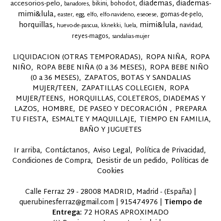
diademas
diademas-
accesorios-pelo
bikini
bohodot
banadores
mimi&lula
gomas-de-pelo
easter
egg
elfo
elfo-navideno
eseoese
horquillas
mimi&lula
navidad
huevo-de-pascua
kknekki
luela
reyes-magos
sandalias-mujer
LIQUIDACION (OTRAS TEMPORADAS)
ROPA NIÑA
ROPA
NIÑO
ROPA BEBE NIÑA (0 a 36 MESES)
ROPA BEBE NIÑO
(0 a 36 MESES)
ZAPATOS, BOTAS Y SANDALIAS
MUJER/TEEN
ZAPATILLAS COLLEGIEN
ROPA
MUJER/TEENS
HORQUILLAS, COLETEROS, DIADEMAS Y
LAZOS
HOMBRE
DE PASEO Y DECORACIÓN
PREPARA
TU FIESTA
ESMALTE Y MAQUILLAJE
TIEMPO EN FAMILIA,
BAÑO Y JUGUETES
Ir arriba
Contáctanos
Aviso Legal
Política de Privacidad
Condiciones de Compra
Desistir de un pedido
Políticas de
Cookies
Calle Ferraz 29 - 28008 MADRID, Madrid - (España) |
querubinesferraz@gmail.com |
915474976
|
Tiempo de
Entrega:
72 HORAS APROXIMADO