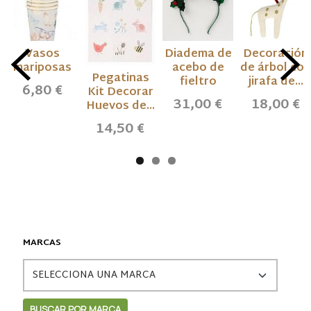
Vasos
Diadema de
Decoración
mariposas
acebo de
de árbol con
Pegatinas
fieltro
jirafa de...
6,80 €
Kit Decorar
31,00 €
18,00 €
Huevos de...
14,50 €
MARCAS