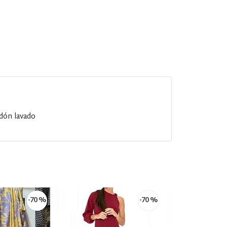
odón lavado
-70 %
-70 %