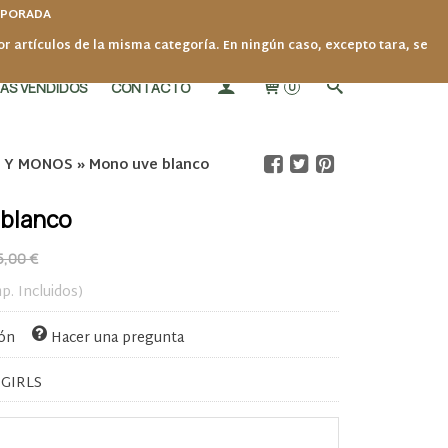
MPORADA
por artículos de la misma categoría. En ningún caso, excepto tara, se
ÁS VENDIDOS
CONTACTO
0
 Y MONOS
»
Mono uve blanco
 blanco
5,00 €
p. Incluidos)
ión
Hacer una pregunta
GIRLS