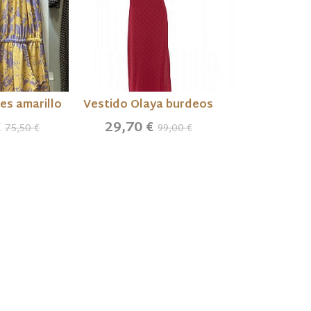
s amarillo
Vestido Olaya burdeos
Bikini Croac
€
29,70 €
20,70 €
75,50 €
99,00 €