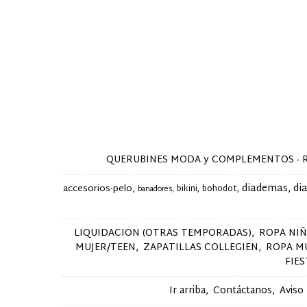
QUERUBINES MODA y COMPLEMENTOS - Ropa y 
diademas
di
accesorios-pelo
bikini
bohodot
banadores
LIQUIDACION (OTRAS TEMPORADAS)
ROPA NI
MUJER/TEEN
ZAPATILLAS COLLEGIEN
ROPA M
FIE
Ir arriba
Contáctanos
Aviso