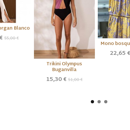
organ Blanco
 €
55,00 €
Mono bosque
22,65 
Trikini Olympus
Buganvilla
15,30 €
51,00 €