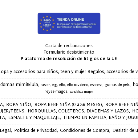
Carta de reclamaciones
Formulario desistimiento
Plataforma de resolución de litigios de la UE
accesorios para niños, teen y mujer Regalos, accesorios de via
ademas-mimi&lula
ho
gomas-de-pelo
easter
egg
elfo
elfo-navideno
eseoese
reyes-magos
sandalias-mujer
ÑA
ROPA NIÑO
ROPA BEBE NIÑA (0 a 36 MESES)
ROPA BEBE NIÑ
UJER/TEENS
HORQUILLAS, COLETEROS, DIADEMAS Y LAZOS
H
STA
ESMALTE Y MAQUILLAJE
TIEMPO EN FAMILIA, BAÑO Y JUGU
 Legal
Política de Privacidad
Condiciones de Compra
Desistir de 