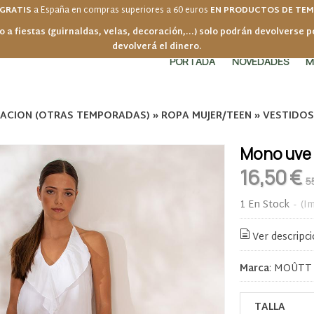
 GRATIS
a España en compras superiores a 60 euros
EN PRODUCTOS DE TE
o a fiestas (guirnaldas, velas, decoración,...) solo podrán devolverse 
devolverá el dinero.
PORTADA
NOVEDADES
M
DACION (OTRAS TEMPORADAS)
»
ROPA MUJER/TEEN
»
VESTIDOS
Mono uve
16,50 €
5
1 En Stock
-
(Im
Ver descripc
Marca
:
MOÛTT 
TALLA