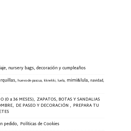
je, nursery bags, decoración y cumpleaños
rquillas
mimi&lula
navidad
huevo-de-pascua
kknekki
luela
O (0 a 36 MESES)
ZAPATOS, BOTAS Y SANDALIAS
OMBRE
DE PASEO Y DECORACIÓN
PREPARA TU
ETES
un pedido
Políticas de Cookies