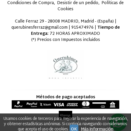
Condiciones de Compra
Desistir de un pedido
Políticas de
Cookies
Calle Ferraz 29 - 28008 MADRID, Madrid - (España) |
querubinesferraz@gmail.com |
915474976
|
Tiempo de
Entrega:
72 HORAS APROXIMADO
(*) Precios con Impuestos incluidos
Métodos de pago aceptados
Usamos cookies de terceros para mejorar la experiencia de navegación,
y obtener estadísticas anónimas. Si continúa navegando consideramos
que acepta el uso de cookies.
OK
Más información