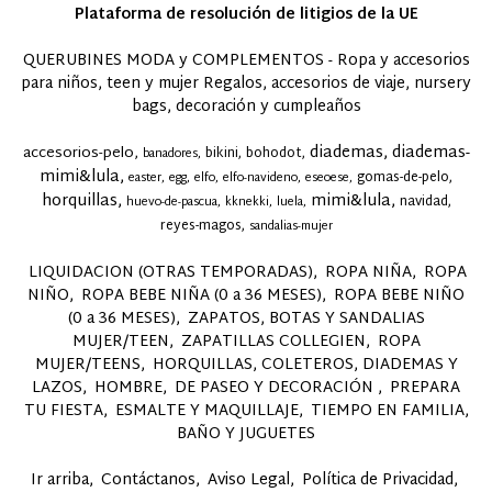
Plataforma de resolución de litigios de la UE
QUERUBINES MODA y COMPLEMENTOS - Ropa y accesorios
para niños, teen y mujer Regalos, accesorios de viaje, nursery
bags, decoración y cumpleaños
diademas
diademas-
accesorios-pelo
bikini
bohodot
banadores
mimi&lula
gomas-de-pelo
easter
egg
elfo
elfo-navideno
eseoese
horquillas
mimi&lula
navidad
huevo-de-pascua
kknekki
luela
reyes-magos
sandalias-mujer
LIQUIDACION (OTRAS TEMPORADAS)
ROPA NIÑA
ROPA
NIÑO
ROPA BEBE NIÑA (0 a 36 MESES)
ROPA BEBE NIÑO
(0 a 36 MESES)
ZAPATOS, BOTAS Y SANDALIAS
MUJER/TEEN
ZAPATILLAS COLLEGIEN
ROPA
MUJER/TEENS
HORQUILLAS, COLETEROS, DIADEMAS Y
LAZOS
HOMBRE
DE PASEO Y DECORACIÓN
PREPARA
TU FIESTA
ESMALTE Y MAQUILLAJE
TIEMPO EN FAMILIA,
BAÑO Y JUGUETES
Ir arriba
Contáctanos
Aviso Legal
Política de Privacidad