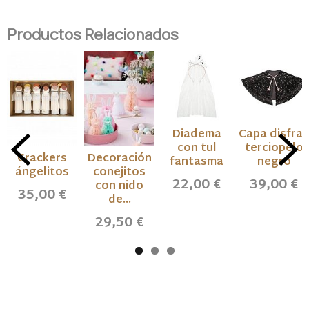
Productos Relacionados
Diadema
Capa disfraz
con tul
terciopelo
Crackers
Decoración
fantasma
negro
ángelitos
conejitos
22,00 €
39,00 €
con nido
35,00 €
de...
29,50 €