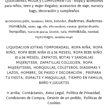
QUERUBINES MODA y COMPLEMENTOS - Ropa y accesorios
para niños, teen y mujer Regalos, accesorios de viaje, nursery
bags, decoración y cumpleaños
diademas
diademas-
accesorios-pelo
bikini
bohodot
banadores
mimi&lula
gomas-de-pelo
easter
egg
elfo
elfo-navideno
eseoese
horquillas
mimi&lula
navidad
huevo-de-pascua
kknekki
luela
reyes-magos
sandalias-mujer
LIQUIDACION (OTRAS TEMPORADAS)
ROPA NIÑA
ROPA
NIÑO
ROPA BEBE NIÑA (0 a 36 MESES)
ROPA BEBE NIÑO
(0 a 36 MESES)
ZAPATOS, BOTAS Y SANDALIAS
MUJER/TEEN
ZAPATILLAS COLLEGIEN
ROPA
MUJER/TEENS
HORQUILLAS, COLETEROS, DIADEMAS Y
LAZOS
HOMBRE
DE PASEO Y DECORACIÓN
PREPARA
TU FIESTA
ESMALTE Y MAQUILLAJE
TIEMPO EN FAMILIA,
BAÑO Y JUGUETES
Ir arriba
Contáctanos
Aviso Legal
Política de Privacidad
Condiciones de Compra
Desistir de un pedido
Políticas de
Cookies