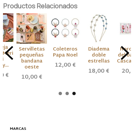
Productos Relacionados
eja
Servilletas
Coleteros
Diadema
Horqu
 Meri
pequeñas
Papa Noel
doble
del bal
ri
bandana
estrellas
Casca
12,00 €
ty...
oeste
18,00 €
20,5
0 €
10,00 €
MARCAS