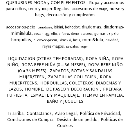
QUERUBINES MODA y COMPLEMENTOS - Ropa y accesorios
para niños, teen y mujer Regalos, accesorios de viaje, nursery
bags, decoración y cumpleaños
diademas
diademas-
accesorios-pelo
bikini
bohodot
banadores
mimi&lula
gomas-de-pelo
easter
egg
elfo
elfo-navideno
eseoese
horquillas
mimi&lula
navidad
huevo-de-pascua
kknekki
luela
reyes-magos
sandalias-mujer
LIQUIDACION (OTRAS TEMPORADAS)
ROPA NIÑA
ROPA
NIÑO
ROPA BEBE NIÑA (0 a 36 MESES)
ROPA BEBE NIÑO
(0 a 36 MESES)
ZAPATOS, BOTAS Y SANDALIAS
MUJER/TEEN
ZAPATILLAS COLLEGIEN
ROPA
MUJER/TEENS
HORQUILLAS, COLETEROS, DIADEMAS Y
LAZOS
HOMBRE
DE PASEO Y DECORACIÓN
PREPARA
TU FIESTA
ESMALTE Y MAQUILLAJE
TIEMPO EN FAMILIA,
BAÑO Y JUGUETES
Ir arriba
Contáctanos
Aviso Legal
Política de Privacidad
Condiciones de Compra
Desistir de un pedido
Políticas de
Cookies