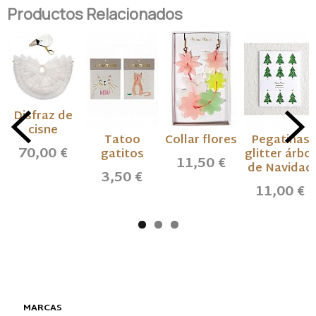
Productos Relacionados
Disfraz de
cisne
Tatoo
Collar flores
Pegatinas
70,00 €
gatitos
glitter árbol
11,50 €
de Navidad
3,50 €
11,00 €
MARCAS