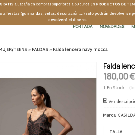
 GRATIS
a España en compras superiores a 60 euros
EN PRODUCTOS DE TE
o a fiestas (guirnaldas, velas, decoración,...) solo podrán devolverse 
devolverá el dinero.
PORTADA
NOVEDADES
M
MUJER/TEENS
»
FALDAS
»
Falda lencera navy mocca
Falda len
180,00 €
1 En Stock
-
(Im
Ver descripc
Marca
:
CASILDA
TALLA