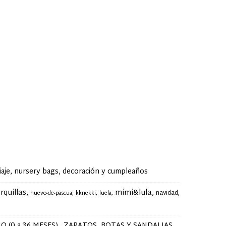
je, nursery bags, decoración y cumpleaños
rquillas
mimi&lula
navidad
huevo-de-pascua
kknekki
luela
O (0 a 36 MESES)
ZAPATOS, BOTAS Y SANDALIAS