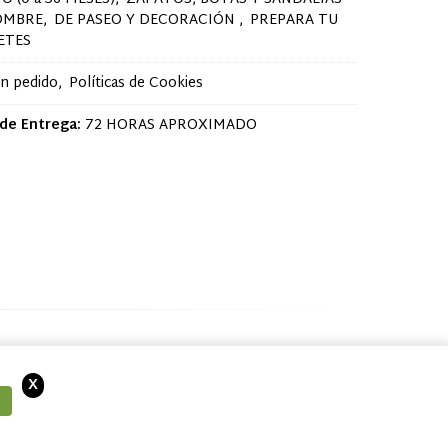
OMBRE
DE PASEO Y DECORACIÓN
PREPARA TU
ETES
un pedido
Políticas de Cookies
de Entrega:
72 HORAS APROXIMADO
X
ramos que acepta el uso de cookies.
OK
Más información