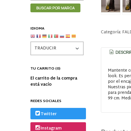
IDIOMA
Categoría:
FAL
DESCRI
TU CARRITO (0)
Mantente có
look. Es per
El carrito de la compra
por el enca
está vacío
Nuestras pi
para prenda
99 cm. Medid
REDES SOCIALES
Twitter
Instagram