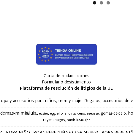
Carta de reclamaciones
Formulario desistimiento
Plataforma de resolución de litigios de la UE
accesorios para niños, teen y mujer Regalos, accesorios de via
ademas-mimi&lula
ho
gomas-de-pelo
easter
egg
elfo
elfo-navideno
eseoese
reyes-magos
sandalias-mujer
ÑA
ROPA NIÑO
ROPA BEBE NIÑA (0 a 36 MESES)
ROPA BEBE NIÑ