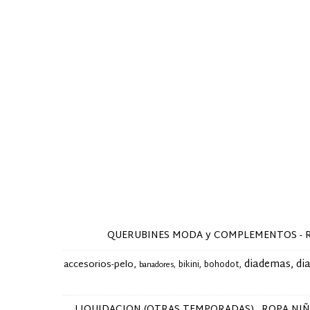
QUERUBINES MODA y COMPLEMENTOS - Ropa y 
diademas
di
accesorios-pelo
bikini
bohodot
banadores
LIQUIDACION (OTRAS TEMPORADAS)
ROPA NI