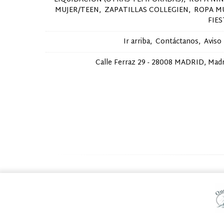
MUJER/TEEN
ZAPATILLAS COLLEGIEN
ROPA M
FIE
Ir arriba
Contáctanos
Aviso
Calle Ferraz 29 - 28008 MADRID, Madri
Usamos cookies de terceros para mejorar la experiencia de n