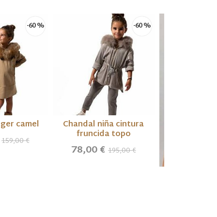
-60 %
-60 %
gger camel
Chandal niña cintura
fruncida topo
€
159,00 €
78,00 €
195,00 €
Cuerpo asimé
azul a
59,50 €