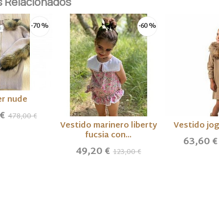
 Relacionados
-70 %
-60 %
r nude
 €
478,00 €
Vestido marinero liberty
Vestido jo
fucsia con...
63,60 
49,20 €
123,00 €