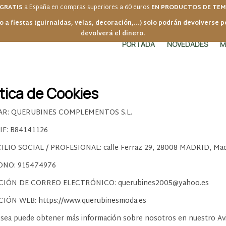
 GRATIS
a España en compras superiores a 60 euros
EN PRODUCTOS DE TE
o a fiestas (guirnaldas, velas, decoración,...) solo podrán devolverse 
devolverá el dinero.
PORTADA
NOVEDADES
M
ítica de Cookies
AR: QUERUBINES COMPLEMENTOS S.L.
NIF: B84141126
LIO SOCIAL / PROFESIONAL: calle Ferraz 29, 28008 MADRID, Madr
ONO: 915474976
CIÓN DE CORREO ELECTRÓNICO: querubines2005@yahoo.es
CIÓN WEB:
https://www.querubinesmoda.es
desea puede obtener más información sobre nosotros en nuestro Avi