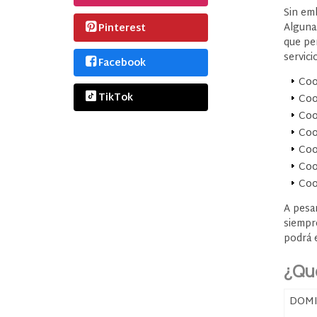
Sin em
Alguna
Pinterest
que pe
servic
Facebook
Coo
TikTok
Coo
Coo
Coo
Coo
Coo
Coo
A pesa
siempr
podrá 
¿Qué
DOMI