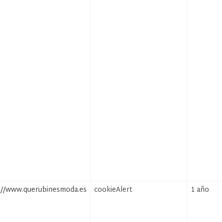
://www.querubinesmoda.es
cookieAlert
1 año