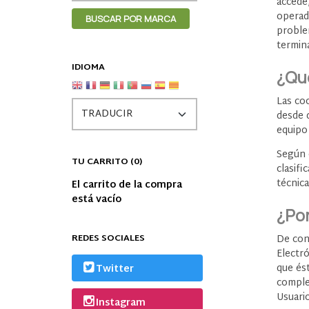
accede,
operado
proble
termina
IDIOMA
¿Qué
Las co
desde 
equipo 
Según e
TU CARRITO (0)
clasif
técnica
El carrito de la compra
está vacío
¿Po
REDES SOCIALES
De con
Electr
que és
Twitter
complet
Usuario
Instagram