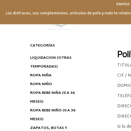
ENVÍOS
Los disfraces, sus complementos, artículos de pelo y todo lo relativ
CATEGORÍAS
Pol
LIQUIDACION (OTRAS
TITUL
TEMPORADAS)
ROPA NIÑA
CIF / 
ROPA NIÑO
DOMICI
ROPA BEBE NIÑA (0 A 36
TELÉF
MESES)
DIREC
ROPA BEBE NIÑO (0 A 36
DIREC
MESES)
Si lo 
ZAPATOS, BOTAS Y