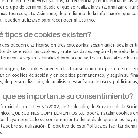
 el número de nuevos usuarios, la frecuencia y reincidencia de las vis
r o tipo de terminal desde el que se realiza la visita, analizar el f
mas técnicos, etc. Asimismo, dependiendo de la información que cont
l, pueden utilizarse para reconocer al Usuario.
 tipos de cookies existen?
okies pueden clasificarse en tres categorías: según quién sea la en
donde se envían las cookies y trate los datos; según el periodo de 
terminal; y según la finalidad para la que se traten los datos obteni
l origen, las cookies pueden clasificarse como propias o de tercero
ican en cookies de sesión y en cookies permanentes, y según su final
s, de personalización, de análisis o estadística de uso y publicitarias
r qué es importante su consentimiento?
formidad con la Ley 34/2002, de 11 de julio, de Servicios de la Soc
ónico, QUERUBINES COMPLEMENTOS S.L. podrá instalar cookies en el
tos hayan prestado su consentimiento después de que se les haya 
a sobre su utilización. El objetivo de esta Política es facilitar dich
.