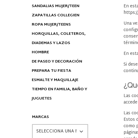
SANDALIAS MUJER/TEEN
En est
https:
ZAPATILLAS COLLEGIEN
Una vez
ROPA MUJER/TEENS
configu
HORQUILLAS, COLETEROS,
consen
término
DIADEMAS Y LAZOS
HOMBRE
En est
DE PASEO Y DECORACIÓN
Si des
PREPARA TU FIESTA
contin
ESMALTE Y MAQUILLAJE
¿Qué
TIEMPO EN FAMILIA, BAÑO Y
Las co
JUGUETES
accede
Las co
MARCAS
Estos d
como p
páginas