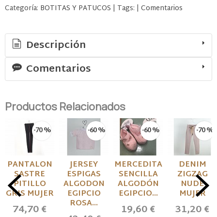
Categoría:
BOTITAS Y PATUCOS
|
Tags:
|
Comentarios
Descripción
Comentarios
Productos Relacionados
-70 %
-60 %
-60 %
-70 %
PANTALON
JERSEY
MERCEDITA
DENIM
SASTRE
ESPIGAS
SENCILLA
ZIGZAG
PITILLO
ALGODON
ALGODÓN
NUDE
GRIS MUJER
EGIPCIO
EGIPCIO...
MUJER
ROSA...
74,70 €
19,60 €
31,20 €