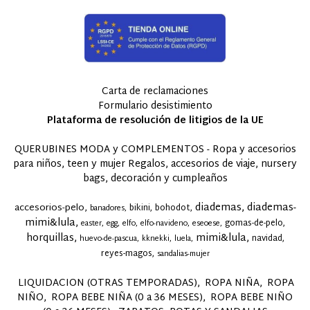
Carta de reclamaciones
Formulario desistimiento
Plataforma de resolución de litigios de la UE
QUERUBINES MODA y COMPLEMENTOS - Ropa y accesorios
para niños, teen y mujer Regalos, accesorios de viaje, nursery
bags, decoración y cumpleaños
diademas
diademas-
accesorios-pelo
bikini
bohodot
banadores
mimi&lula
gomas-de-pelo
easter
egg
elfo
elfo-navideno
eseoese
horquillas
mimi&lula
navidad
huevo-de-pascua
kknekki
luela
reyes-magos
sandalias-mujer
LIQUIDACION (OTRAS TEMPORADAS)
ROPA NIÑA
ROPA
NIÑO
ROPA BEBE NIÑA (0 a 36 MESES)
ROPA BEBE NIÑO