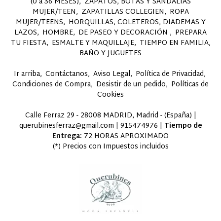
(0 a 36 MESES)
ZAPATOS, BOTAS Y SANDALIAS
MUJER/TEEN
ZAPATILLAS COLLEGIEN
ROPA
MUJER/TEENS
HORQUILLAS, COLETEROS, DIADEMAS Y
LAZOS
HOMBRE
DE PASEO Y DECORACIÓN
PREPARA
TU FIESTA
ESMALTE Y MAQUILLAJE
TIEMPO EN FAMILIA,
BAÑO Y JUGUETES
Ir arriba
Contáctanos
Aviso Legal
Política de Privacidad
Condiciones de Compra
Desistir de un pedido
Políticas de
Cookies
Calle Ferraz 29 - 28008 MADRID, Madrid - (España) |
querubinesferraz@gmail.com |
915474976
|
Tiempo de
Entrega:
72 HORAS APROXIMADO
(*) Precios con Impuestos incluidos