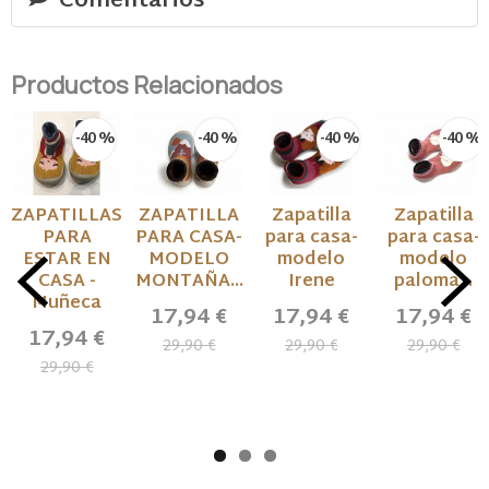
Comentarios
Productos Relacionados
-40 %
-40 %
-40 %
-40 %
ZAPATILLAS
ZAPATILLA
Zapatilla
Zapatilla
PARA
PARA CASA-
para casa-
para casa-
ESTAR EN
MODELO
modelo
modelo
CASA -
MONTAÑA...
Irene
paloma...
Muñeca
17,94 €
17,94 €
17,94 €
17,94 €
29,90 €
29,90 €
29,90 €
29,90 €