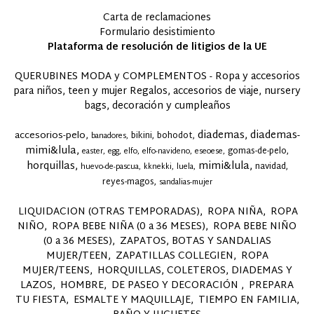
Carta de reclamaciones
Formulario desistimiento
Plataforma de resolución de litigios de la UE
QUERUBINES MODA y COMPLEMENTOS - Ropa y accesorios
para niños, teen y mujer Regalos, accesorios de viaje, nursery
bags, decoración y cumpleaños
diademas
diademas-
accesorios-pelo
bikini
bohodot
banadores
mimi&lula
gomas-de-pelo
easter
egg
elfo
elfo-navideno
eseoese
horquillas
mimi&lula
navidad
huevo-de-pascua
kknekki
luela
reyes-magos
sandalias-mujer
LIQUIDACION (OTRAS TEMPORADAS)
ROPA NIÑA
ROPA
NIÑO
ROPA BEBE NIÑA (0 a 36 MESES)
ROPA BEBE NIÑO
(0 a 36 MESES)
ZAPATOS, BOTAS Y SANDALIAS
MUJER/TEEN
ZAPATILLAS COLLEGIEN
ROPA
MUJER/TEENS
HORQUILLAS, COLETEROS, DIADEMAS Y
LAZOS
HOMBRE
DE PASEO Y DECORACIÓN
PREPARA
TU FIESTA
ESMALTE Y MAQUILLAJE
TIEMPO EN FAMILIA,