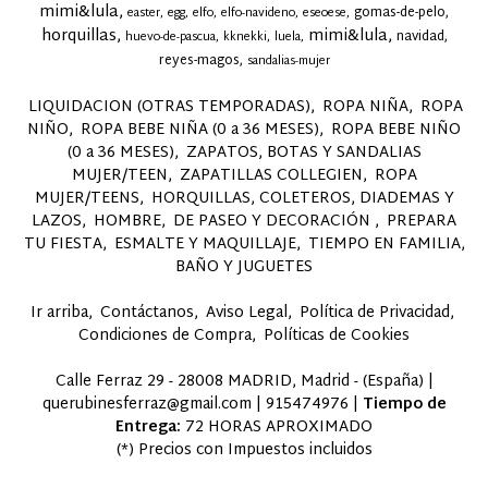
mimi&lula
gomas-de-pelo
easter
egg
elfo
elfo-navideno
eseoese
horquillas
mimi&lula
navidad
huevo-de-pascua
kknekki
luela
reyes-magos
sandalias-mujer
LIQUIDACION (OTRAS TEMPORADAS)
ROPA NIÑA
ROPA
NIÑO
ROPA BEBE NIÑA (0 a 36 MESES)
ROPA BEBE NIÑO
(0 a 36 MESES)
ZAPATOS, BOTAS Y SANDALIAS
MUJER/TEEN
ZAPATILLAS COLLEGIEN
ROPA
MUJER/TEENS
HORQUILLAS, COLETEROS, DIADEMAS Y
LAZOS
HOMBRE
DE PASEO Y DECORACIÓN
PREPARA
TU FIESTA
ESMALTE Y MAQUILLAJE
TIEMPO EN FAMILIA,
BAÑO Y JUGUETES
Ir arriba
Contáctanos
Aviso Legal
Política de Privacidad
Condiciones de Compra
Políticas de Cookies
Calle Ferraz 29 - 28008 MADRID, Madrid - (España) |
querubinesferraz@gmail.com |
915474976
|
Tiempo de
Entrega:
72 HORAS APROXIMADO
(*) Precios con Impuestos incluidos