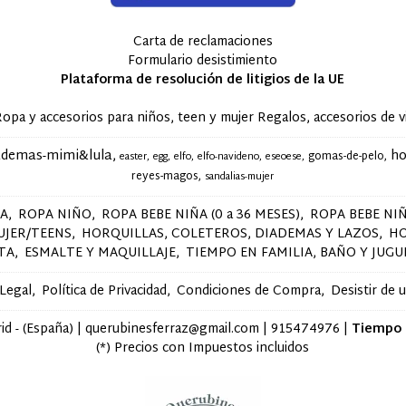
Carta de reclamaciones
Formulario desistimiento
Plataforma de resolución de litigios de la UE
accesorios para niños, teen y mujer Regalos, accesorios de via
ademas-mimi&lula
ho
gomas-de-pelo
easter
egg
elfo
elfo-navideno
eseoese
reyes-magos
sandalias-mujer
ÑA
ROPA NIÑO
ROPA BEBE NIÑA (0 a 36 MESES)
ROPA BEBE NIÑ
UJER/TEENS
HORQUILLAS, COLETEROS, DIADEMAS Y LAZOS
H
STA
ESMALTE Y MAQUILLAJE
TIEMPO EN FAMILIA, BAÑO Y JUGU
 Legal
Política de Privacidad
Condiciones de Compra
Desistir de 
d - (España) | querubinesferraz@gmail.com |
915474976
|
Tiempo 
(*) Precios con Impuestos incluidos