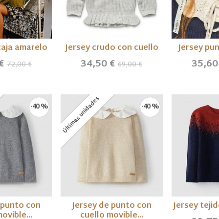
 caja amarelo
Jersey crudo con cuello
Jersey pun
 €
34,50 €
35,60
72,00 €
69,00 €
Últimas unidades
-40 %
-40 %
 punto con
Jersey de punto con
Jersey teji
ovible...
cuello movible...