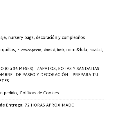
je, nursery bags, decoración y cumpleaños
rquillas
mimi&lula
navidad
huevo-de-pascua
kknekki
luela
O (0 a 36 MESES)
ZAPATOS, BOTAS Y SANDALIAS
OMBRE
DE PASEO Y DECORACIÓN
PREPARA TU
ETES
un pedido
Políticas de Cookies
de Entrega:
72 HORAS APROXIMADO