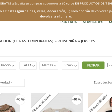
 GRATIS
a España en compras superiores a 60 euros
EN PRODUCTOS DE TE
o a fiestas (guirnaldas, velas, decoración,...) solo podrán devolverse 
devolverá el dinero.
PORTADA
NOVEDADES
M
DACION (OTRAS TEMPORADAS)
»
ROPA NIÑA
»
JERSEYS
|
Precio
TALLA
Marcas
Stock
x 
vedad
11 producto
Últimas unidades
Últimas unidades
-40 %
-40 %