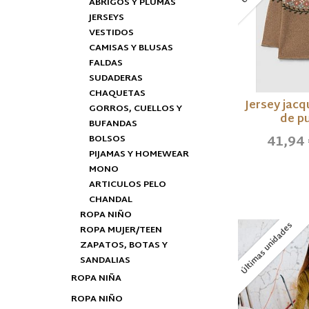
ABRIGOS Y PLUMAS
JERSEYS
VESTIDOS
CAMISAS Y BLUSAS
FALDAS
SUDADERAS
CHAQUETAS
Jersey jacq
GORROS, CUELLOS Y
de pu
BUFANDAS
41,94
BOLSOS
PIJAMAS Y HOMEWEAR
MONO
ARTICULOS PELO
CHANDAL
ROPA NIÑO
Últimas unidades
ROPA MUJER/TEEN
ZAPATOS, BOTAS Y
SANDALIAS
ROPA NIÑA
ROPA NIÑO