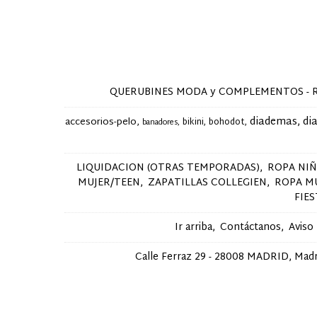
QUERUBINES MODA y COMPLEMENTOS - Ropa y 
diademas
di
accesorios-pelo
bikini
bohodot
banadores
LIQUIDACION (OTRAS TEMPORADAS)
ROPA NI
MUJER/TEEN
ZAPATILLAS COLLEGIEN
ROPA M
FIE
Ir arriba
Contáctanos
Aviso
Calle Ferraz 29 - 28008 MADRID, Madri