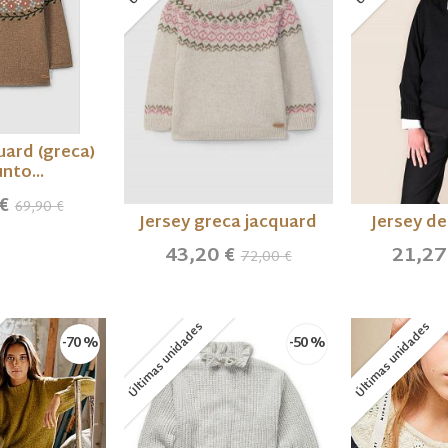
uard (greca)
nto...
 €
69,90 €
Jersey greca jacquard
Jersey de
43,20 €
21,27
72,00 €
Últimas unidades
Últimas unidades
-70 %
-50 %