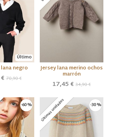
Último
 lana negro
Jersey lana merino ochos
marrón
 €
70,90 €
17,45 €
34,90 €
Últimas unidades
-60 %
-30 %