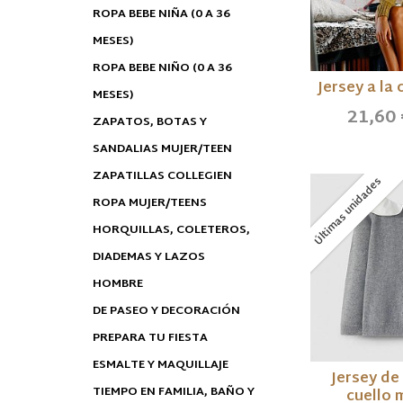
ROPA BEBE NIÑA (0 A 36
MESES)
ROPA BEBE NIÑO (0 A 36
Jersey a la
MESES)
21,60
ZAPATOS, BOTAS Y
SANDALIAS MUJER/TEEN
ZAPATILLAS COLLEGIEN
Últimas unidades
ROPA MUJER/TEENS
HORQUILLAS, COLETEROS,
DIADEMAS Y LAZOS
HOMBRE
DE PASEO Y DECORACIÓN
PREPARA TU FIESTA
ESMALTE Y MAQUILLAJE
Jersey de
TIEMPO EN FAMILIA, BAÑO Y
cuello m