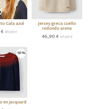
to Gala azul
Jersey greca cuello
redondo arena
 €
89,00 €
46,90 €
67,00 €
-50 %
do en jacquard