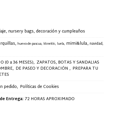
je, nursery bags, decoración y cumpleaños
rquillas
mimi&lula
navidad
huevo-de-pascua
kknekki
luela
O (0 a 36 MESES)
ZAPATOS, BOTAS Y SANDALIAS
OMBRE
DE PASEO Y DECORACIÓN
PREPARA TU
ETES
un pedido
Políticas de Cookies
de Entrega:
72 HORAS APROXIMADO