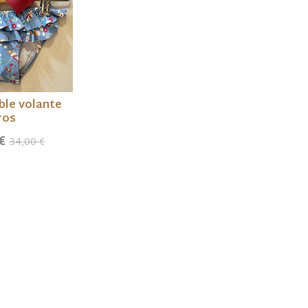
ble volante
ros
 €
34,00 €