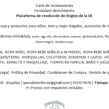
Carta de reclamaciones
Formulario desistimiento
Plataforma de resolución de litigios de la UE
accesorios para niños, teen y mujer Regalos, accesorios de via
ademas-mimi&lula
ho
gomas-de-pelo
easter
egg
elfo
elfo-navideno
eseoese
reyes-magos
sandalias-mujer
ÑA
ROPA NIÑO
ROPA BEBE NIÑA (0 a 36 MESES)
ROPA BEBE NIÑ
UJER/TEENS
HORQUILLAS, COLETEROS, DIADEMAS Y LAZOS
H
STA
ESMALTE Y MAQUILLAJE
TIEMPO EN FAMILIA, BAÑO Y JUGU
 Legal
Política de Privacidad
Condiciones de Compra
Desistir de 
d - (España) | querubinesferraz@gmail.com |
915474976
|
Tiempo 
(*) Precios con Impuestos incluidos