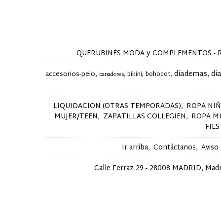
QUERUBINES MODA y COMPLEMENTOS - Ropa y 
diademas
di
accesorios-pelo
bikini
bohodot
banadores
LIQUIDACION (OTRAS TEMPORADAS)
ROPA NI
MUJER/TEEN
ZAPATILLAS COLLEGIEN
ROPA M
FIE
Ir arriba
Contáctanos
Aviso
Calle Ferraz 29 - 28008 MADRID, Madri