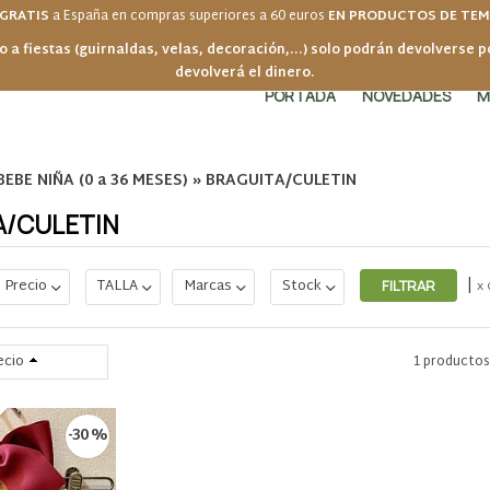
 GRATIS
a España en compras superiores a 60 euros
EN PRODUCTOS DE TE
o a fiestas (guirnaldas, velas, decoración,...) solo podrán devolverse 
devolverá el dinero.
PORTADA
NOVEDADES
M
EBE NIÑA (0 a 36 MESES)
»
BRAGUITA/CULETIN
A/CULETIN
|
Precio
TALLA
Marcas
Stock
x 
ecio
1 producto
-30 %