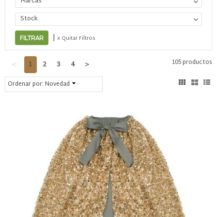
Marcas
Stock
|
x Quitar Filtros
105 productos
<
1
2
3
4
>
Ordenar por:
Novedad