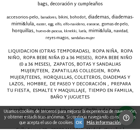
bags, decoración y cumpleaños
diademas
diademas-
accesorios-pelo
bikini
bohodot
banadores
mimi&lula
gomas-de-pelo
easter
egg
elfo
elfo-navideno
eseoese
horquillas
mimi&lula
navidad
huevo-de-pascua
kknekki
luela
reyes-magos
sandalias-mujer
LIQUIDACION (OTRAS TEMPORADAS)
ROPA NIÑA
ROPA
NIÑO
ROPA BEBE NIÑA (0 a 36 MESES)
ROPA BEBE NIÑO
(0 a 36 MESES)
ZAPATOS, BOTAS Y SANDALIAS
MUJER/TEEN
ZAPATILLAS COLLEGIEN
ROPA
MUJER/TEENS
HORQUILLAS, COLETEROS, DIADEMAS Y
LAZOS
HOMBRE
DE PASEO Y DECORACIÓN
PREPARA
TU FIESTA
ESMALTE Y MAQUILLAJE
TIEMPO EN FAMILIA,
BAÑO Y JUGUETES
Ir arriba
Contáctanos
Aviso Legal
Política de Privacidad
Usamos cookies de terceros para mejorar la experiencia de navegación,
Condiciones de Compra
Políticas de Cookies
y obtener estadísticas anónimas. Si continúa navegando consideramos
que acepta el uso de cookies.
OK
Más información
Calle Ferraz 29 - 28008 MADRID, Madrid - (España) |
querubinesferraz@gmail.com |
915474976
|
Tiempo de