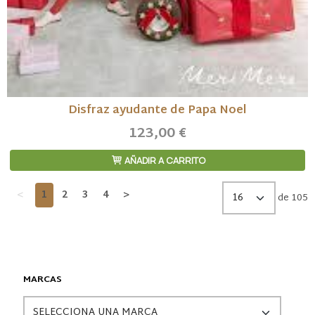
Disfraz ayudante de Papa Noel
123,00 €
AÑADIR A CARRITO
<
1
2
3
4
>
de 105
MARCAS