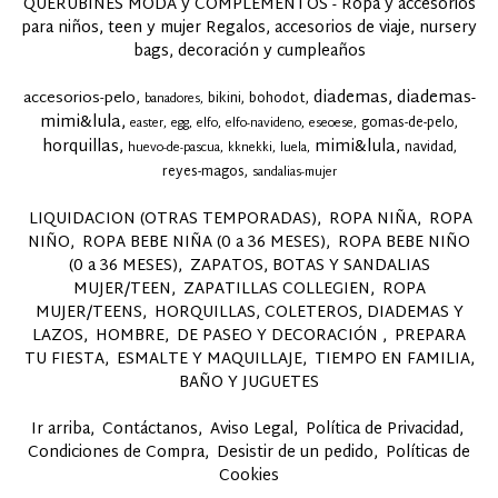
QUERUBINES MODA y COMPLEMENTOS - Ropa y accesorios
para niños, teen y mujer Regalos, accesorios de viaje, nursery
bags, decoración y cumpleaños
diademas
diademas-
accesorios-pelo
bikini
bohodot
banadores
mimi&lula
gomas-de-pelo
easter
egg
elfo
elfo-navideno
eseoese
horquillas
mimi&lula
navidad
huevo-de-pascua
kknekki
luela
reyes-magos
sandalias-mujer
LIQUIDACION (OTRAS TEMPORADAS)
ROPA NIÑA
ROPA
NIÑO
ROPA BEBE NIÑA (0 a 36 MESES)
ROPA BEBE NIÑO
(0 a 36 MESES)
ZAPATOS, BOTAS Y SANDALIAS
MUJER/TEEN
ZAPATILLAS COLLEGIEN
ROPA
MUJER/TEENS
HORQUILLAS, COLETEROS, DIADEMAS Y
LAZOS
HOMBRE
DE PASEO Y DECORACIÓN
PREPARA
TU FIESTA
ESMALTE Y MAQUILLAJE
TIEMPO EN FAMILIA,
BAÑO Y JUGUETES
Ir arriba
Contáctanos
Aviso Legal
Política de Privacidad
Condiciones de Compra
Desistir de un pedido
Políticas de
Cookies