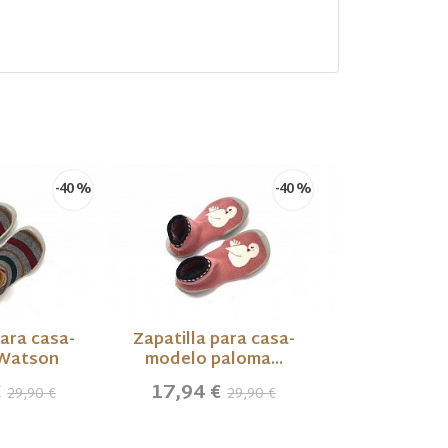
-40 %
-40 %
para casa-
Zapatilla para casa-
Zapatilla p
Watson
modelo paloma...
modelo 
€
17,94 €
17,94 €
29,90 €
29,90 €