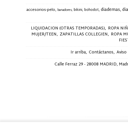
diademas
di
accesorios-pelo
bikini
bohodot
banadores
LIQUIDACION (OTRAS TEMPORADAS)
ROPA NI
MUJER/TEEN
ZAPATILLAS COLLEGIEN
ROPA M
FIE
Ir arriba
Contáctanos
Aviso
Calle Ferraz 29 - 28008 MADRID, Madri