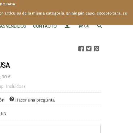
MPORADA
por artículos de la misma categoría. En ningún caso, excepto tara, se
ÁS VENDIDOS
CONTACTO
0
USA
,90 €
mp. Incluidos)
ión
Hacer una pregunta
IEN