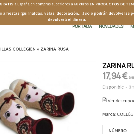
 GRATIS
a España en compras superiores a 60 euros
EN PRODUCTOS DE TE
o a fiestas (guirnaldas, velas, decoración,...) solo podrán devolverse 
devolverá el dinero.
PORTADA
NOVEDADES
M
ILLAS COLLEGIEN
»
ZARINA RUSA
ZARINA R
17,94 €
29
Disponible
-
(I
Ver descripc
Marca
:
COLLÉG
NÚMERO