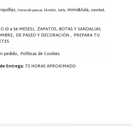
rquillas
mimi&lula
navidad
huevo-de-pascua
kknekki
luela
O (0 a 36 MESES)
ZAPATOS, BOTAS Y SANDALIAS
OMBRE
DE PASEO Y DECORACIÓN
PREPARA TU
ETES
un pedido
Políticas de Cookies
de Entrega:
72 HORAS APROXIMADO