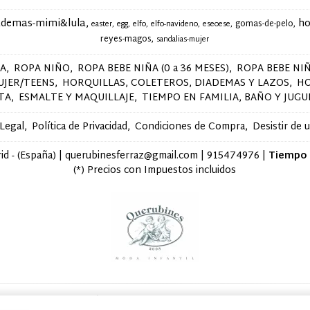
ademas-mimi&lula
ho
gomas-de-pelo
easter
egg
elfo
elfo-navideno
eseoese
reyes-magos
sandalias-mujer
ÑA
ROPA NIÑO
ROPA BEBE NIÑA (0 a 36 MESES)
ROPA BEBE NIÑ
UJER/TEENS
HORQUILLAS, COLETEROS, DIADEMAS Y LAZOS
H
STA
ESMALTE Y MAQUILLAJE
TIEMPO EN FAMILIA, BAÑO Y JUGU
 Legal
Política de Privacidad
Condiciones de Compra
Desistir de 
d - (España) | querubinesferraz@gmail.com |
915474976
|
Tiempo 
(*) Precios con Impuestos incluidos
Métodos de pago aceptados