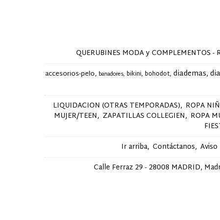
QUERUBINES MODA y COMPLEMENTOS - Ropa y 
diademas
di
accesorios-pelo
bikini
bohodot
banadores
LIQUIDACION (OTRAS TEMPORADAS)
ROPA NI
MUJER/TEEN
ZAPATILLAS COLLEGIEN
ROPA M
FIE
Ir arriba
Contáctanos
Aviso
Calle Ferraz 29 - 28008 MADRID, Madri