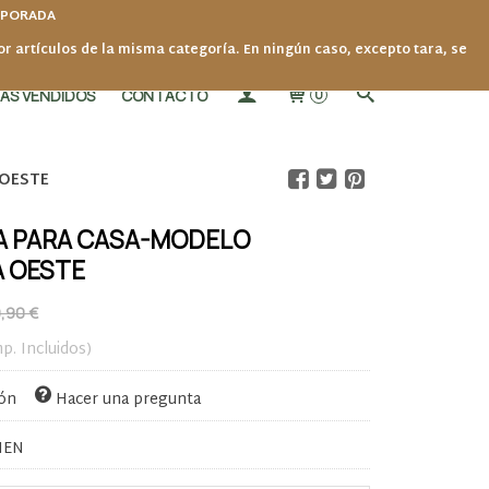
MPORADA
por artículos de la misma categoría. En ningún caso, excepto tara, se
ÁS VENDIDOS
CONTACTO
0
OESTE
A PARA CASA-MODELO
 OESTE
,90 €
mp. Incluidos)
ión
Hacer una pregunta
IEN