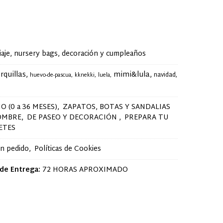
je, nursery bags, decoración y cumpleaños
rquillas
mimi&lula
navidad
huevo-de-pascua
kknekki
luela
O (0 a 36 MESES)
ZAPATOS, BOTAS Y SANDALIAS
OMBRE
DE PASEO Y DECORACIÓN
PREPARA TU
ETES
un pedido
Políticas de Cookies
de Entrega:
72 HORAS APROXIMADO