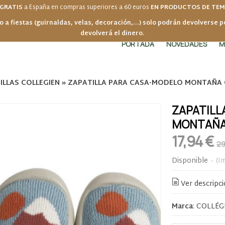
 GRATIS
a España en compras superiores a 60 euros
EN PRODUCTOS DE TE
o a fiestas (guirnaldas, velas, decoración,...) solo podrán devolverse 
devolverá el dinero.
PORTADA
NOVEDADES
M
ILLAS COLLEGIEN
»
ZAPATILLA PARA CASA-MODELO MONTAÑA 
ZAPATILL
MONTAÑA
17,94 €
29
Disponible
-
(I
Ver descripc
Marca
:
COLLÉG