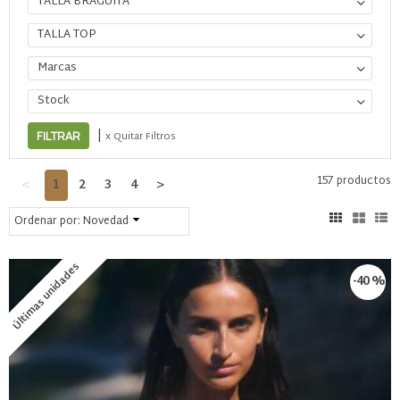
TALLA BRAGUITA
TALLA TOP
Marcas
Stock
|
x Quitar Filtros
157 productos
<
1
2
3
4
>
Ordenar por:
Novedad
Últimas unidades
-40 %