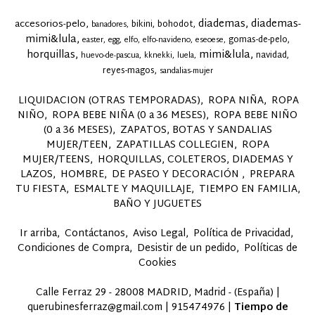
diademas
diademas-
accesorios-pelo
bikini
bohodot
banadores
mimi&lula
gomas-de-pelo
easter
egg
elfo
elfo-navideno
eseoese
horquillas
mimi&lula
navidad
huevo-de-pascua
kknekki
luela
reyes-magos
sandalias-mujer
LIQUIDACION (OTRAS TEMPORADAS)
ROPA NIÑA
ROPA
NIÑO
ROPA BEBE NIÑA (0 a 36 MESES)
ROPA BEBE NIÑO
(0 a 36 MESES)
ZAPATOS, BOTAS Y SANDALIAS
MUJER/TEEN
ZAPATILLAS COLLEGIEN
ROPA
MUJER/TEENS
HORQUILLAS, COLETEROS, DIADEMAS Y
LAZOS
HOMBRE
DE PASEO Y DECORACIÓN
PREPARA
TU FIESTA
ESMALTE Y MAQUILLAJE
TIEMPO EN FAMILIA,
BAÑO Y JUGUETES
Ir arriba
Contáctanos
Aviso Legal
Política de Privacidad
Condiciones de Compra
Desistir de un pedido
Políticas de
Cookies
Calle Ferraz 29 - 28008 MADRID, Madrid - (España) |
querubinesferraz@gmail.com |
915474976
|
Tiempo de