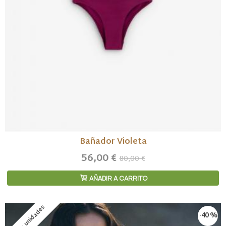
Bañador Violeta
56,00 €
80,00 €
AÑADIR A CARRITO
Últimas unidades
-40 %