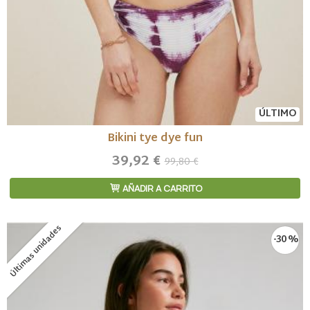
ÚLTIMO
Bikini tye dye fun
39,92 €
99,80 €
AÑADIR A CARRITO
Últimas unidades
-30 %