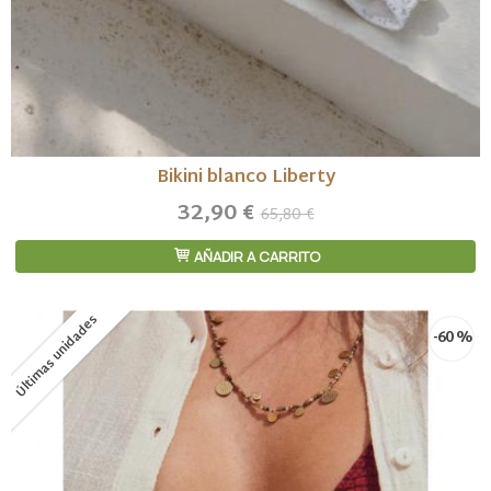
Bikini blanco Liberty
32,90 €
65,80 €
AÑADIR A CARRITO
Últimas unidades
-60 %