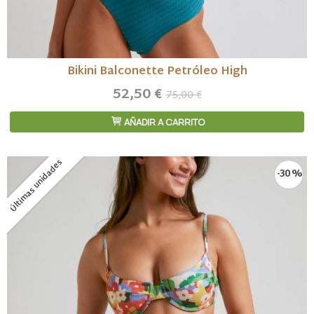
Bikini Balconette Petróleo High
52,50 €
75,00 €
AÑADIR A CARRITO
Últimas unidades
-30 %