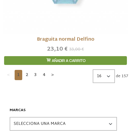
Braguita normal Delfino
23,10 €
33,00 €
AÑADIR A CARRITO
<
1
2
3
4
>
de 157
MARCAS