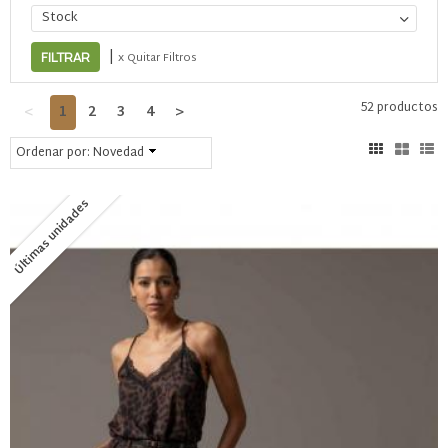
Stock
|
x Quitar Filtros
52 productos
<
1
2
3
4
>
Ordenar por:
Novedad
Últimas unidades