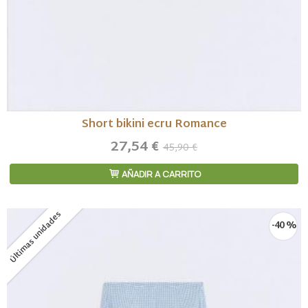
Short bikini ecru Romance
27,54 €
45,90 €
AÑADIR A CARRITO
Últimas unidades
-40 %