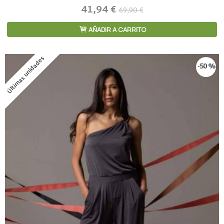
41,94 €
69,90 €
AÑADIR A CARRITO
Últimas unidades
-50 %