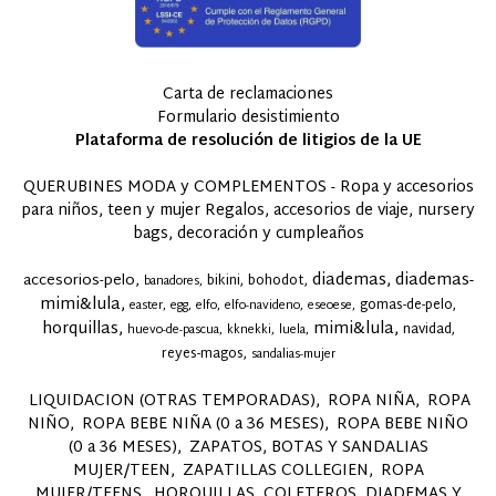
Carta de reclamaciones
Formulario desistimiento
Plataforma de resolución de litigios de la UE
QUERUBINES MODA y COMPLEMENTOS - Ropa y accesorios
para niños, teen y mujer Regalos, accesorios de viaje, nursery
bags, decoración y cumpleaños
diademas
diademas-
accesorios-pelo
bikini
bohodot
banadores
mimi&lula
gomas-de-pelo
easter
egg
elfo
elfo-navideno
eseoese
horquillas
mimi&lula
navidad
huevo-de-pascua
kknekki
luela
reyes-magos
sandalias-mujer
LIQUIDACION (OTRAS TEMPORADAS)
ROPA NIÑA
ROPA
NIÑO
ROPA BEBE NIÑA (0 a 36 MESES)
ROPA BEBE NIÑO
(0 a 36 MESES)
ZAPATOS, BOTAS Y SANDALIAS
MUJER/TEEN
ZAPATILLAS COLLEGIEN
ROPA
MUJER/TEENS
HORQUILLAS, COLETEROS, DIADEMAS Y