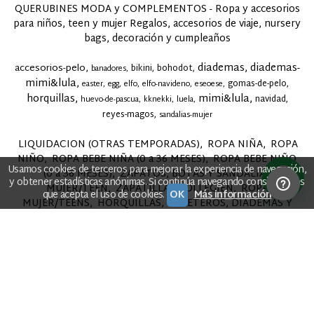
QUERUBINES MODA y COMPLEMENTOS - Ropa y accesorios
para niños, teen y mujer Regalos, accesorios de viaje, nursery
bags, decoración y cumpleaños
diademas
diademas-
accesorios-pelo
bikini
bohodot
banadores
mimi&lula
gomas-de-pelo
easter
egg
elfo
elfo-navideno
eseoese
horquillas
mimi&lula
navidad
huevo-de-pascua
kknekki
luela
reyes-magos
sandalias-mujer
LIQUIDACION (OTRAS TEMPORADAS)
ROPA NIÑA
ROPA
NIÑO
ROPA BEBE NIÑA (0 a 36 MESES)
ROPA BEBE NIÑO
Usamos cookies de terceros para mejorar la experiencia de navegación,
(0 a 36 MESES)
ZAPATOS, BOTAS Y SANDALIAS
y obtener estadísticas anónimas. Si continúa navegando consideramos
MUJER/TEEN
ZAPATILLAS COLLEGIEN
ROPA
que acepta el uso de cookies.
OK
Más información
MUJER/TEENS
HORQUILLAS, COLETEROS, DIADEMAS Y
LAZOS
HOMBRE
DE PASEO Y DECORACIÓN
PREPARA
TU FIESTA
ESMALTE Y MAQUILLAJE
TIEMPO EN FAMILIA,
BAÑO Y JUGUETES
Ir arriba
Contáctanos
Aviso Legal
Política de Privacidad
Condiciones de Compra
Desistir de un pedido
Políticas de
Cookies