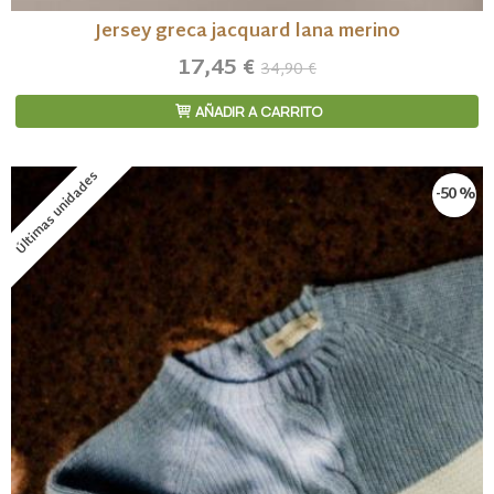
Jersey greca jacquard lana merino
17,45 €
34,90 €
AÑADIR A CARRITO
Últimas unidades
-50 %