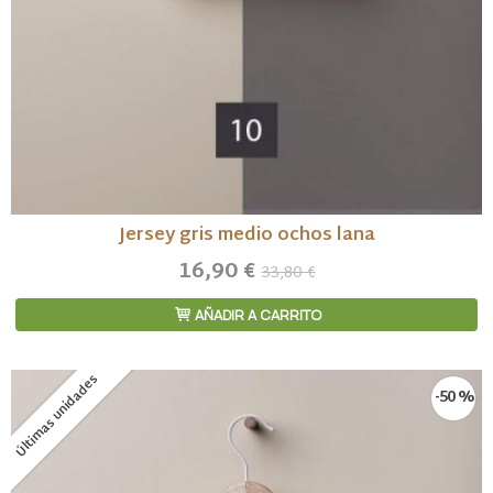
Jersey gris medio ochos lana
16,90 €
33,80 €
AÑADIR A CARRITO
Últimas unidades
-50 %