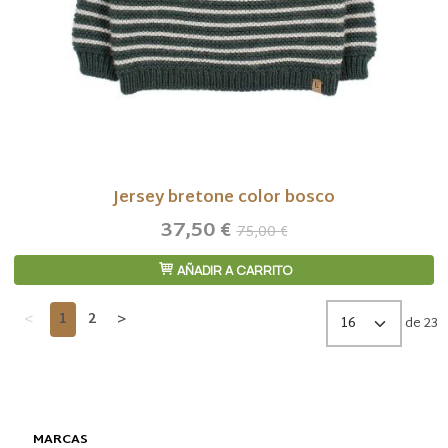
Jersey bretone color bosco
37,50 €
75,00 €
AÑADIR A CARRITO
<
1
2
>
de 23
MARCAS