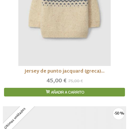
Jersey de punto jacquard (greca)...
45,00 €
75,00 €
AÑADIR A CARRITO
Últimas unidades
-50 %