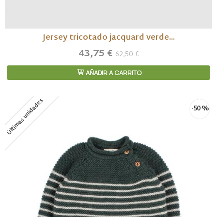
Jersey tricotado jacquard verde...
43,75 €
62,50 €
AÑADIR A CARRITO
Últimas unidades
-50 %