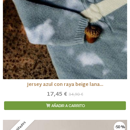
Jersey azul con raya beige lana...
17,45 €
34,90 €
AÑADIR A CARRITO
-50 %