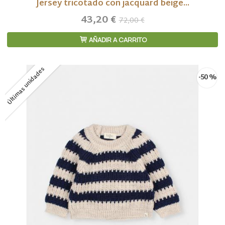
Jersey tricotado con jacquard beige...
43,20 €
72,00 €
AÑADIR A CARRITO
Últimas unidades
-50 %