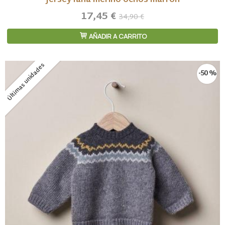
Jersey lana merino ochos marrón
17,45 €
34,90 €
AÑADIR A CARRITO
Últimas unidades
-50 %