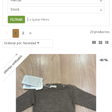
Marcas
Stock
|
x Quitar Filtros
23 productos
<
1
2
>
Ordenar por:
Novedad
Últimas unidades
-40 %