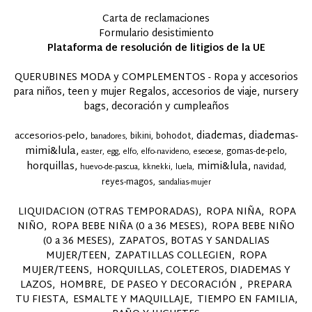
Carta de reclamaciones
Formulario desistimiento
Plataforma de resolución de litigios de la UE
QUERUBINES MODA y COMPLEMENTOS - Ropa y accesorios
para niños, teen y mujer Regalos, accesorios de viaje, nursery
bags, decoración y cumpleaños
diademas
diademas-
accesorios-pelo
bikini
bohodot
banadores
mimi&lula
gomas-de-pelo
easter
egg
elfo
elfo-navideno
eseoese
horquillas
mimi&lula
navidad
huevo-de-pascua
kknekki
luela
reyes-magos
sandalias-mujer
LIQUIDACION (OTRAS TEMPORADAS)
ROPA NIÑA
ROPA
NIÑO
ROPA BEBE NIÑA (0 a 36 MESES)
ROPA BEBE NIÑO
(0 a 36 MESES)
ZAPATOS, BOTAS Y SANDALIAS
MUJER/TEEN
ZAPATILLAS COLLEGIEN
ROPA
MUJER/TEENS
HORQUILLAS, COLETEROS, DIADEMAS Y
LAZOS
HOMBRE
DE PASEO Y DECORACIÓN
PREPARA
TU FIESTA
ESMALTE Y MAQUILLAJE
TIEMPO EN FAMILIA,