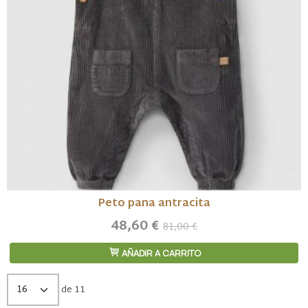
Peto pana antracita
48,60 €
81,00 €
AÑADIR A CARRITO
de 11