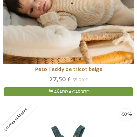
Peto Teddy de tricot beige
27,50 €
55,00 €
AÑADIR A CARRITO
Últimas unidades
-50 %