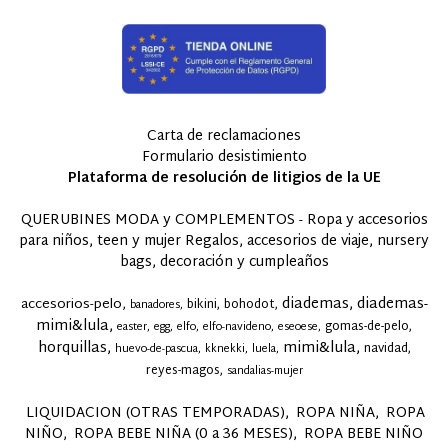
Carta de reclamaciones
Formulario desistimiento
Plataforma de resolución de litigios de la UE
QUERUBINES MODA y COMPLEMENTOS - Ropa y accesorios
para niños, teen y mujer Regalos, accesorios de viaje, nursery
bags, decoración y cumpleaños
diademas
diademas-
accesorios-pelo
bikini
bohodot
banadores
mimi&lula
gomas-de-pelo
easter
egg
elfo
elfo-navideno
eseoese
horquillas
mimi&lula
navidad
huevo-de-pascua
kknekki
luela
reyes-magos
sandalias-mujer
LIQUIDACION (OTRAS TEMPORADAS)
ROPA NIÑA
ROPA
NIÑO
ROPA BEBE NIÑA (0 a 36 MESES)
ROPA BEBE NIÑO