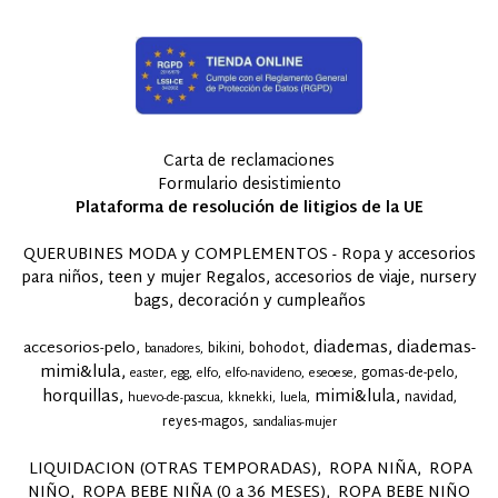
Carta de reclamaciones
Formulario desistimiento
Plataforma de resolución de litigios de la UE
QUERUBINES MODA y COMPLEMENTOS - Ropa y accesorios
para niños, teen y mujer Regalos, accesorios de viaje, nursery
bags, decoración y cumpleaños
diademas
diademas-
accesorios-pelo
bikini
bohodot
banadores
mimi&lula
gomas-de-pelo
easter
egg
elfo
elfo-navideno
eseoese
horquillas
mimi&lula
navidad
huevo-de-pascua
kknekki
luela
reyes-magos
sandalias-mujer
LIQUIDACION (OTRAS TEMPORADAS)
ROPA NIÑA
ROPA
NIÑO
ROPA BEBE NIÑA (0 a 36 MESES)
ROPA BEBE NIÑO