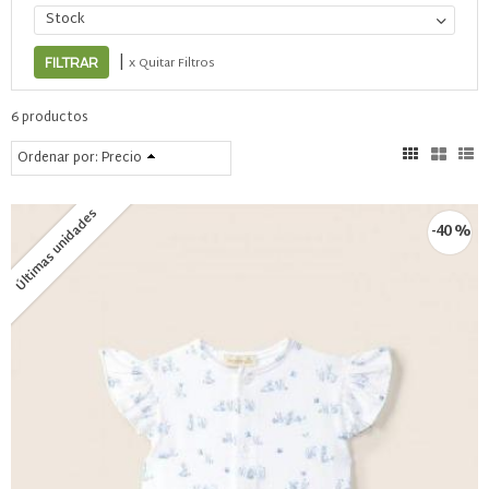
Stock
|
x Quitar Filtros
6 productos
Ordenar por:
Precio
Últimas unidades
-40 %