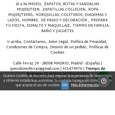
(0 a 36 MESES)
ZAPATOS, BOTAS Y SANDALIAS
MUJER/TEEN
ZAPATILLAS COLLEGIEN
ROPA
MUJER/TEENS
HORQUILLAS, COLETEROS, DIADEMAS Y
LAZOS
HOMBRE
DE PASEO Y DECORACIÓN
PREPARA
TU FIESTA
ESMALTE Y MAQUILLAJE
TIEMPO EN FAMILIA,
BAÑO Y JUGUETES
Ir arriba
Contáctanos
Aviso Legal
Política de Privacidad
Condiciones de Compra
Desistir de un pedido
Políticas de
Cookies
Calle Ferraz 29 - 28008 MADRID, Madrid - (España) |
querubinesferraz@gmail.com |
915474976
|
Tiempo de
Entrega:
72 HORAS APROXIMADO
Usamos cookies de terceros para mejorar la experiencia de navegación,
(*) Precios con Impuestos incluidos
y obtener estadísticas anónimas. Si continúa navegando consideramos
que acepta el uso de cookies.
OK
Más información