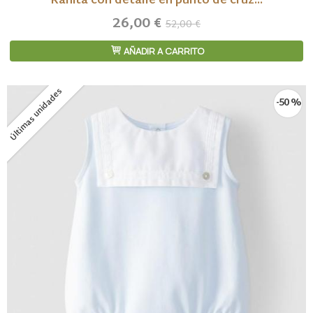
Ranita con detalle en punto de cruz...
26,00 €
52,00 €
AÑADIR A CARRITO
Últimas unidades
-50 %